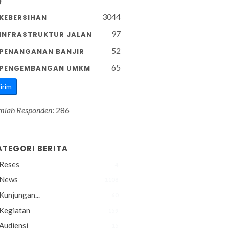
)
30
44
KEBERSIHAN
97
INFRASTRUKTUR JALAN
52
PENANGANAN BANJIR
65
PENGEMBANGAN UMKM
irim
mlah Responden
: 286
ATEGORI BERITA
Reses
4
News
1108
Kunjungan...
60
Kegiatan
159
Audiensi
15