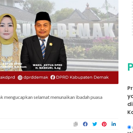
P
P
y
k mengucapkan selamat menunaikan ibadah puasa
d
K