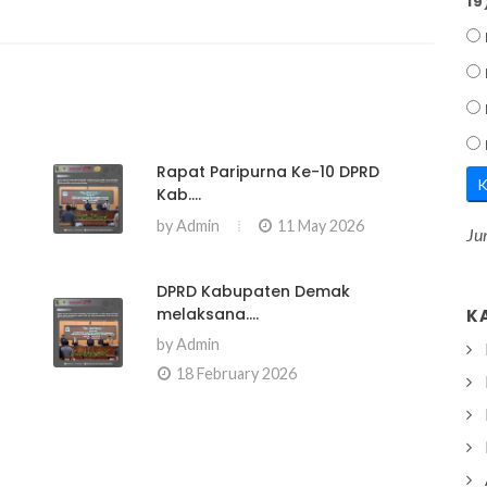
19
Rapat Paripurna Ke-10 DPRD
K
Kab....
by
Admin
11 May 2026
Ju
DPRD Kabupaten Demak
melaksana....
K
by
Admin
18 February 2026