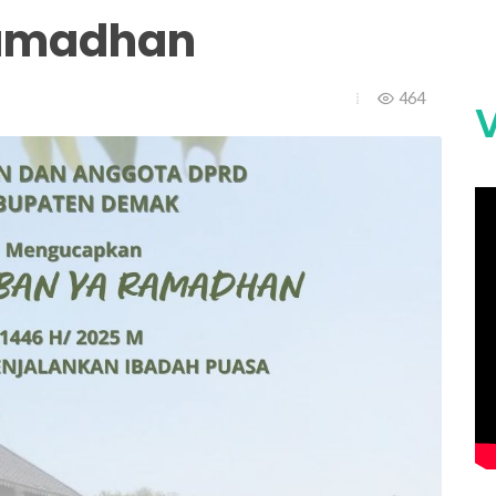
amadhan
464