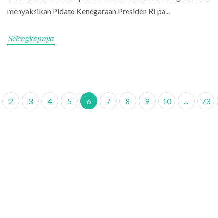
menyaksikan Pidato Kenegaraan Presiden RI pa...
Selengkapnya
2
3
4
5
6
7
8
9
10
...
73